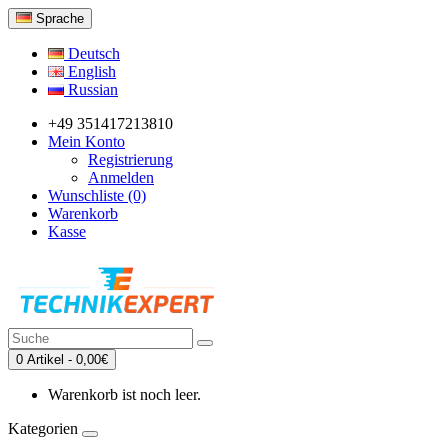
Sprache
Deutsch
English
Russian
+49 351417213810
Mein Konto
Registrierung
Anmelden
Wunschliste (0)
Warenkorb
Kasse
0 Artikel - 0,00€
Warenkorb ist noch leer.
Kategorien